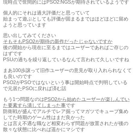
現時点で世間的にはPSO2:NGSが期待されているようです
個人的にそれは過大評価だと思っていて
始まって遊ぶとしても評価が固まるまではほどほどに留め
ようと思っています
思い出してみてください
そもそもPSO2が期待の新作だったじゃないですか
後の開始から現在に至るまではユーザーであればご存じの
はずです
PSUの過ちを繰り返しているなんて言われて久しいですね
まあ100歩譲って旧作ユーザーの意見が取り入れられなくて
も良いのです
PSO2がPSOではないという事は開始時点で判明している
で元居たPSOに戻れば済む話
もう1つ問題なのは
PSO2から始めたユーザーが楽しんでい
た要素すら潰してしまった事
です
防衛戦が盛んでアルチでレア掘ってマガツでキューブ集め
してた時期のゲーム性はまだ良かった
とは言え不遇な職など相変わらず問題が放置されたが後の
散々な状態に比べれば遥かにマシです