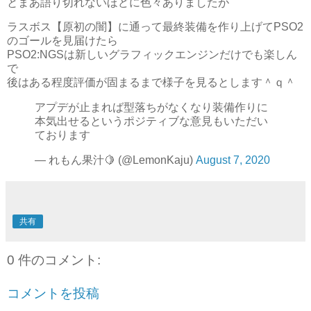
とまあ語り切れないほどに色々ありましたが
ラスボス【原初の闇】に通って最終装備を作り上げてPSO2
のゴールを見届けたら
PSO2:NGSは新しいグラフィックエンジンだけでも楽しん
で
後はある程度評価が固まるまで様子を見るとします＾ｑ＾
アプデが止まれば型落ちがなくなり装備作りに
本気出せるというポジティブな意見もいただい
ております
— れもん果汁🍋 (@LemonKaju)
August 7, 2020
共有
0 件のコメント:
コメントを投稿