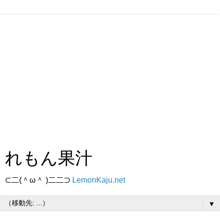
れもん果汁
⊂二(＾ω＾ )二二⊃
LemonKaju.net
▼