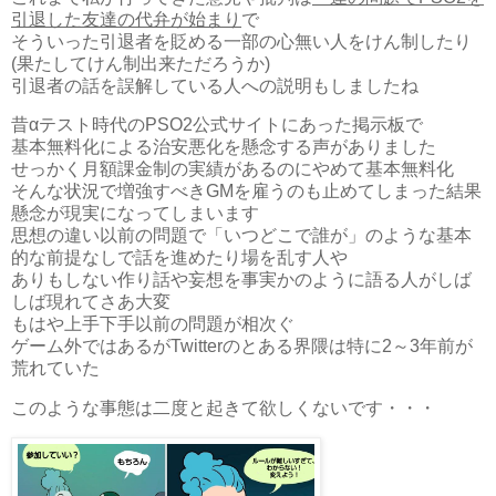
引退した友達の代弁が始まり
で
そういった引退者を貶める一部の心無い人をけん制したり
(果たしてけん制出来ただろうか)
引退者の話を誤解している人への説明もしましたね
昔αテスト時代のPSO2公式サイトにあった掲示板で
基本無料化による治安悪化を懸念する声がありました
せっかく月額課金制の実績があるのにやめて基本無料化
そんな状況で増強すべきGMを雇うのも止めてしまった結果
懸念が現実になってしまいます
思想の違い以前の問題で「いつどこで誰が」のような基本
的な前提なしで話を進めたり場を乱す人や
ありもしない作り話や妄想を事実かのように語る人がしば
しば現れてさあ大変
もはや上手下手以前の問題が相次ぐ
ゲーム外ではあるがTwitterのとある界隈は特に2～3年前が
荒れていた
このような事態は二度と起きて欲しくないです・・・