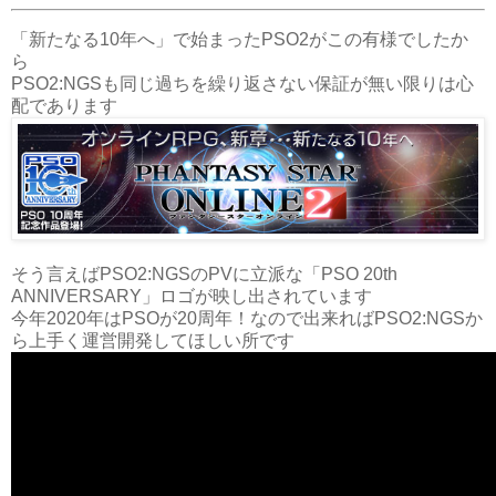
「新たなる10年へ」で始まったPSO2がこの有様でしたか
ら
PSO2:NGSも同じ過ちを繰り返さない保証が無い限りは心
配であります
そう言えばPSO2:NGSのPVに立派な「PSO 20th
ANNIVERSARY」ロゴが映し出されています
今年2020年はPSOが20周年！なので出来ればPSO2:NGSか
ら上手く運営開発してほしい所です