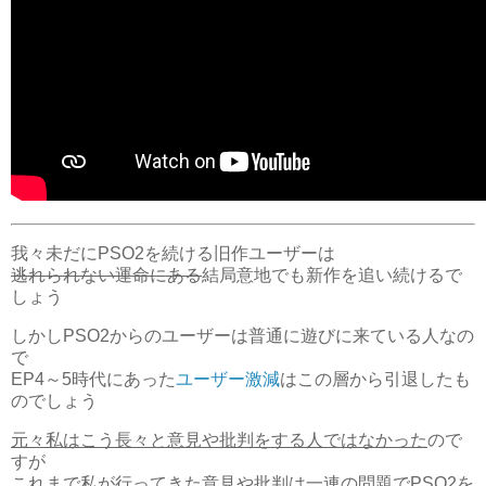
我々未だにPSO2を続ける旧作ユーザーは
逃れられない運命にある
結局意地でも新作を追い続けるで
しょう
しかしPSO2からのユーザーは普通に遊びに来ている人なの
で
EP4～5時代にあった
ユーザー激減
はこの層から引退したも
のでしょう
元々私はこう長々と意見や批判をする人ではなかった
ので
すが
これまで私が行ってきた意見や批判は
一連の問題でPSO2を