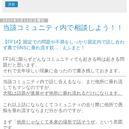
共有
2020年1月12日日曜日
当該コミュニティ内で相談しよう！！
【FF14】固定での問題や不満をしっかり固定内で話し合わ
ず裏でSNSに垂れ流す奴… : えふまと！
FF14に限らずどんなコミュニティでも起きる時は起きる問
題だと思います。
それで去年珍しい現象に会ったので書き残しておきます。
当該コミュニティ内で話し合えるなら、まだ他所に垂れ流
してもマシなのですが、
大抵は話題が進展せず他所に垂れ流れるだけになります。
これ以上話にならなくてコミュニティの去り際に他所で愚
痴を垂れ流すならまだ分かるのですが、
まず「
他所じゃなくて本来の場所で話そうぜ
」という意図
です。