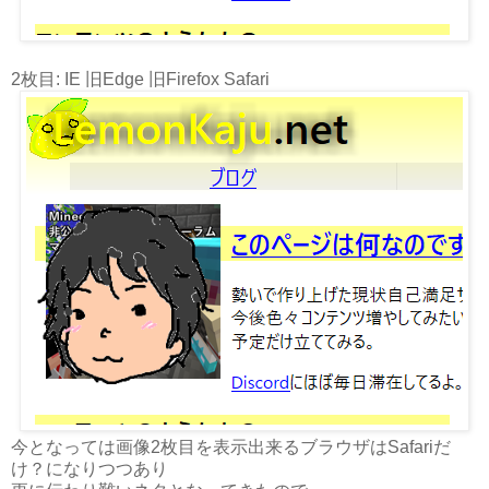
2枚目: IE 旧Edge 旧Firefox Safari
今となっては画像2枚目を表示出来るブラウザはSafariだ
け？になりつつあり