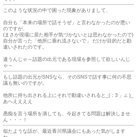
このような状況の中で困った現象がありまして、
自分も「本来の場所で話そうぜ」と言わなかったのが悪い
のですが、
(まさか現場に居た相手が気づかないとは思わなかったので)
自分が言った「他所に垂れ流さないで」 だけが目的だと勘
違いされたのです。
違うんじゃ～話題の出元である現場を参照して欲しいんじ
ゃ～
もし話題の出元がSNSなら、そのSNSで話す事に何の不思
議も無いのですが。
他所に持ち出される上にそれで勘違いされると_(：3 」∠ )_
あへええええ
愚痴を言う場所を潰しても、今起きてる問題は解決しませ
ん・・・！
似たような話が、最近香川県議会にもあった気がします