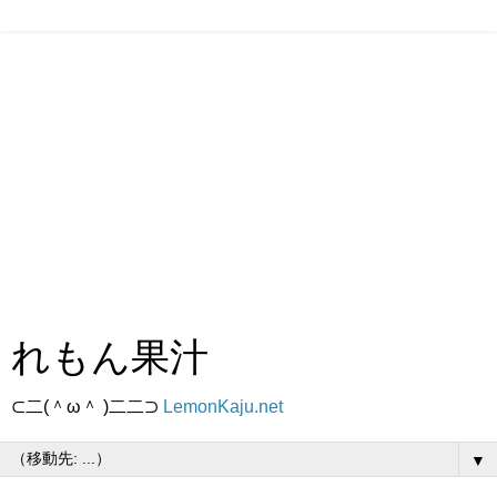
れもん果汁
⊂二(＾ω＾ )二二⊃
LemonKaju.net
▼