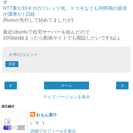
す
NTT東が10ギガのフレッツ光、ドコモなども同時期の提供
が濃厚か | 日経
(Nuroが先行して始めてましたが)
最近Ubuntuで自宅サーバーを組んだので
10Gbps始まったら動画サイトでも開設したいですね(ぇ
0 件のコメント:
共有
‹
›
ホーム
ウェブ バージョンを表示
自己紹介
れもん果汁
(゜∀゜)
詳細プロフィールを表示