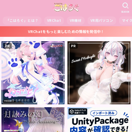
SEARCH
「こはろぐ」とは？
VRChat
VR機材
VR用パソコン
マイ
VRChatをもっと楽しむための情報を発信中！
PR
PR