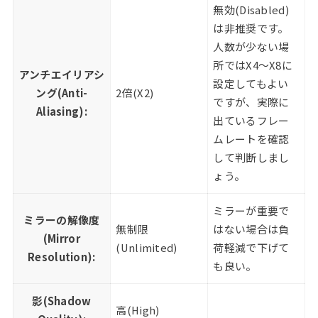
無効(Disabled)
は非推奨です。
人数が少ない場
所ではX4〜X8に
アンチエイリアシ
設定してもよい
ング(Anti-
2倍(X2)
ですが、実際に
Aliasing):
出ているフレー
ムレートを確認
して判断しまし
ょう。
ミラーが重要で
ミラーの解像度
無制限
はない場合は負
(Mirror
(Unlimited)
荷軽減で下げて
Resolution):
も良い。
影(Shadow
高(High)