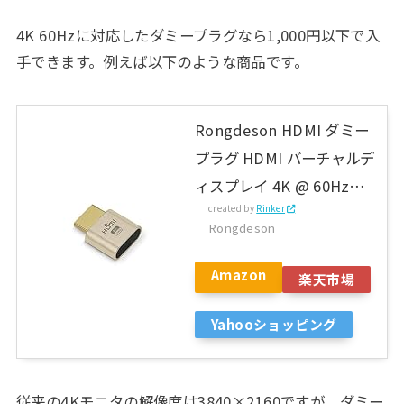
4K 60Hzに対応したダミープラグなら1,000円以下で入
手できます。例えば以下のような商品です。
Rongdeson HDMI ダミー
プラグ HDMI バーチャルデ
ィスプレイ 4K @ 60Hz
created by
Rinker
DDC EDID エミュレータコ
Rongdeson
ネクター 1個
1920×1080~4096×2160
Amazon
楽天市場
対応 ゴールド
Yahooショッピング
従来の4Kモニタの解像度は3840×2160ですが、ダミー