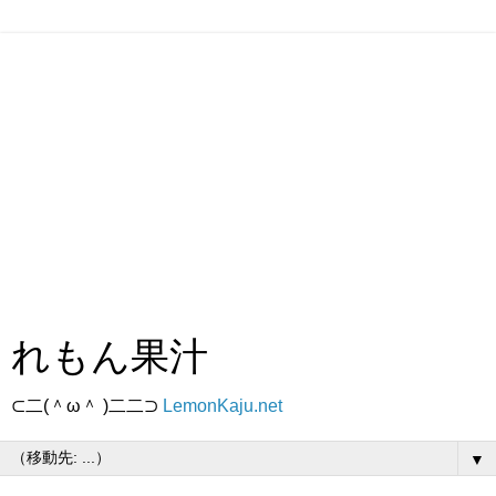
れもん果汁
⊂二(＾ω＾ )二二⊃
LemonKaju.net
▼