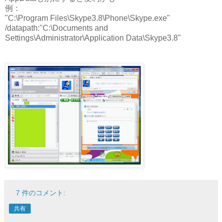
例：
"C:\Program Files\Skype3.8\Phone\Skype.exe"
/datapath:"C:\Documents and
Settings\Administrator\Application Data\Skype3.8"
7 件のコメント:
共有