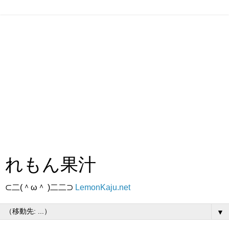
れもん果汁
⊂二(＾ω＾ )二二⊃
LemonKaju.net
▼