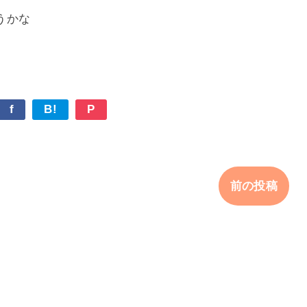
うかな
f
B!
P
前の投稿