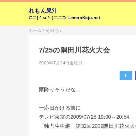
れもん果汁
⊂二(＾ω＾ )二二⊃
LemonKaju.net
ホーム
/
その他
/
7/25の隅田川花火大会
2009年7月24日金曜日
t
雨降りそうだな...
一応出かける前に
テレビ東京の2009/07/25 19:00～20:54
「独占生中継 第32回2009隅田川花火