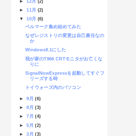
►
12月
(2)
►
11月
(2)
▼
10月
(6)
ベルマーク集め始めてみた
なぜレジストリの変更は自己責任なの
か
Windows8.1にした
我が家のT966 CRTモニタがお亡くな
りに
SignalNowExpressを起動してすぐフ
リーズする時
トイウォーズ内のパソコン
►
9月
(6)
►
8月
(3)
►
7月
(4)
►
5月
(2)
►
3月
(3)