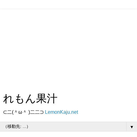
れもん果汁
⊂二(＾ω＾ )二二⊃
LemonKaju.net
▼