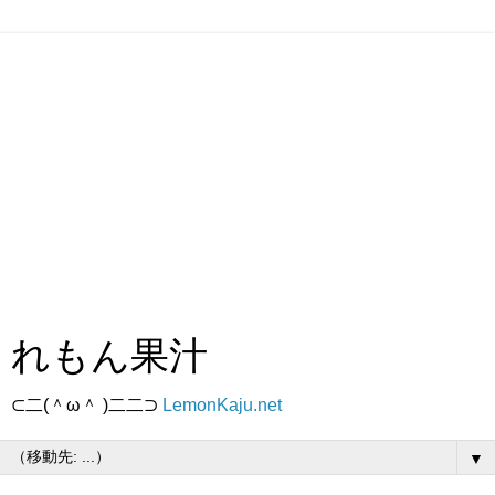
れもん果汁
⊂二(＾ω＾ )二二⊃
LemonKaju.net
▼