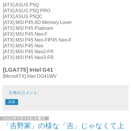
[ATX] ASUS P5Q
[ATX] ASUS P5Q PRO
[ATX] ASUS P5QC
[ATX] MSI P45-8D Memory Lover
[ATX] MSI P45 Platinum
[ATX] MSI P45 Neo-F
[ATX] MSI P45 Neo-FIP45 Neo-F
[ATX] MSI P45 Neo
[ATX] MSI P45 Neo2-FR
[ATX] MSI P45 Neo3-FR
[LGA775] Intel G41
[MicroATX] Intel DG41WV
0 件のコメント:
共有
2013年3月19日火曜日
「吉野家」の様な「吉」じゃなくて上