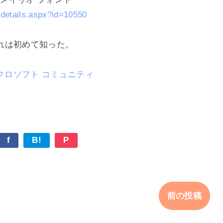
/details.aspx?id=10550
れは初めて知った。
クロソフト コミュニティ
f
B!
P
前の投稿