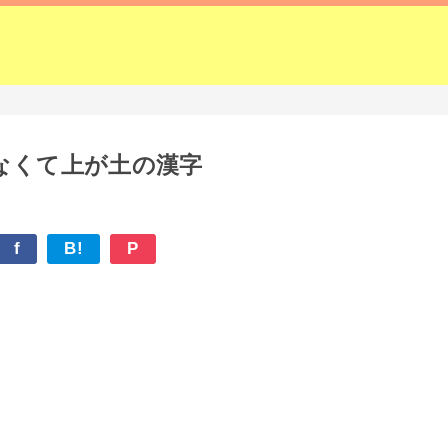
なくて上が土の漢字
f
B!
P