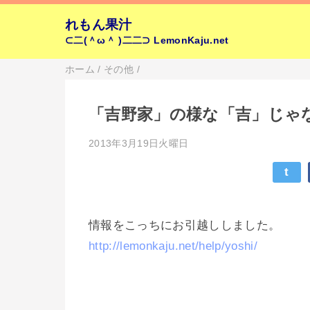
れもん果汁
⊂二(＾ω＾ )二二⊃
LemonKaju.net
ホーム
/
その他
/
「吉野家」の様な「吉」じゃ
2013年3月19日火曜日
t
情報をこっちにお引越ししました。
http://lemonkaju.net/help/yoshi/