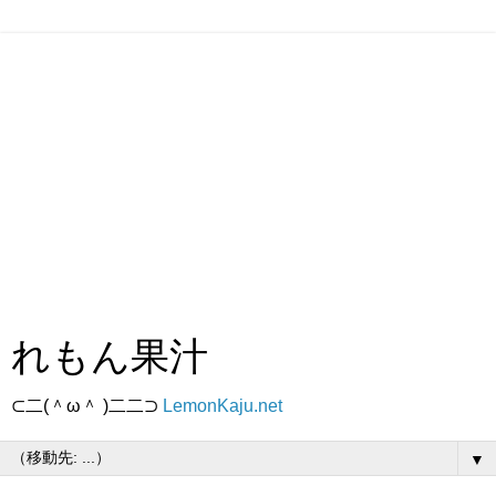
れもん果汁
⊂二(＾ω＾ )二二⊃
LemonKaju.net
▼