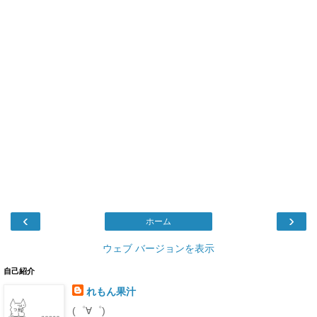
‹
›
ホーム
ウェブ バージョンを表示
自己紹介
れもん果汁
(゜∀゜)