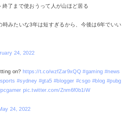
ート終了まで使おうって人が山ほど居る
7・8の時みたいな3年は短すぎるから、今後は6年でいい
ruary 24, 2022
tting on?
https://t.co/wzfZar9xQQ
#gaming
#news
sports
#sydney
#gta5
#blogger
#csgo
#blog
#pubg
#pcgamer
pic.twitter.com/Znm6f0b1iW
May 24, 2022