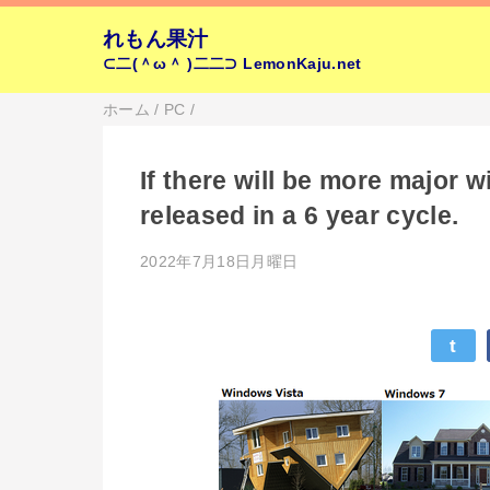
れもん果汁
⊂二(＾ω＾ )二二⊃
LemonKaju.net
ホーム
/
PC
/
If there will be more major 
released in a 6 year cycle.
2022年7月18日月曜日
t