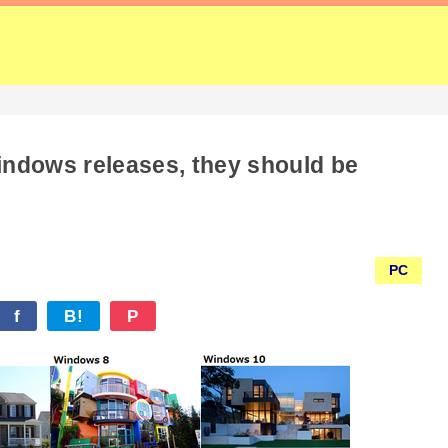
windows releases, they should be
PC
f
B!
P