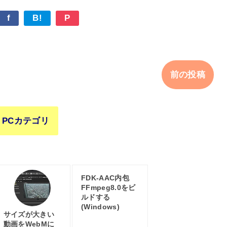
f
B!
P
前の投稿
PCカテゴリ
FDK-AAC内包
FFmpeg8.0をビ
ルドする
(Windows)
サイズが大きい
動画をWebMに