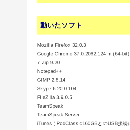
動いたソフト
Mozilla Firefox 32.0.3
Google Chrome 37.0.2062.124 m (64-bit)
7-Zip 9.20
Notepad++
GIMP 2.8.14
Skype 6.20.0.104
FileZilla 3.9.0.5
TeamSpeak
TeamSpeak Server
iTunes (iPodClassic160GBとのUSB接