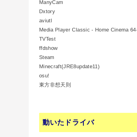
ManyCam
Dxtory
aviutl
Media Player Classic - Home Cinema 64-
TVTest
ffdshow
Steam
Minecraft(JRE8update11)
osu!
東方非想天則
動いたドライバ