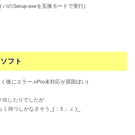
用ドライバのSetup.exeを互換モードで実行)
るソフト
動しばらく後にエラー,nPro未対応が原因ぽい)
スク出したりでしたが
待つしかなさそう_(：3 」∠ )_