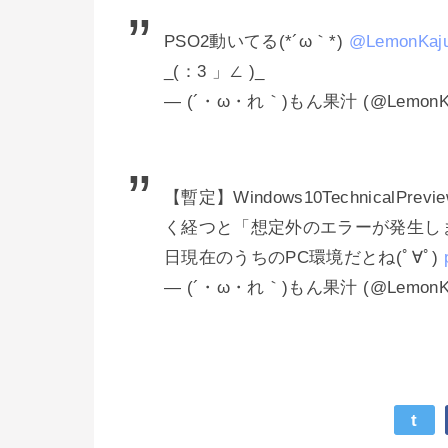
PSO2動いてる(*´ω｀*)
@LemonKaj
_(：3 」∠ )_
— (´・ω・れ｀)もん果汁 (@LemonK
【暫定】Windows10TechnicalPrev
く経つと「想定外のエラーが発生しまし
日現在のうちのPC環境だとね(ﾟ∀ﾟ)
— (´・ω・れ｀)もん果汁 (@LemonK
t