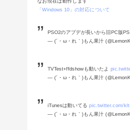
なお現在は動作します
「Windows 10」の対応について
PSO2のアプデが長いから旧PC版P
— (´・ω・れ｀)もん果汁 (@LemonK
TVTest+ffdshowも動いたよ
pic.twi
— (´・ω・れ｀)もん果汁 (@LemonK
iTunesは動いてる
pic.twitter.com/k
— (´・ω・れ｀)もん果汁 (@LemonK