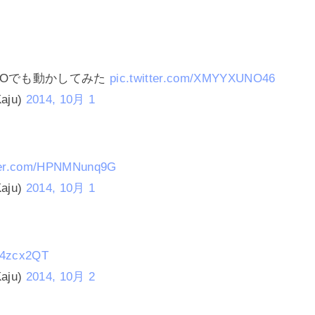
SOでも動かしてみた
pic.twitter.com/XMYYXUNO46
aju)
2014, 10月 1
tter.com/HPNMNunq9G
aju)
2014, 10月 1
It4zcx2QT
aju)
2014, 10月 2