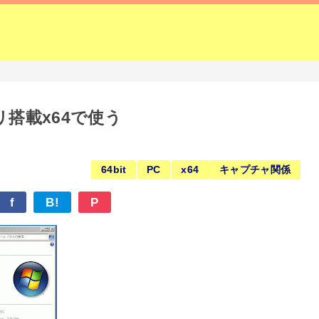
モリ搭載x64で使う
64bit
PC
x64
キャプチャ関係
f
B!
P