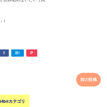
い！
f
B!
P
前の投稿
64bitカテゴリ