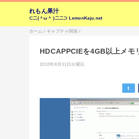
れもん果汁
⊂二(＾ω＾ )二二⊃
LemonKaju.net
ホーム
/
キャプチャ関係
/
HDCAPPCIEを4GB以上メ
2010年8月31日火曜日
t