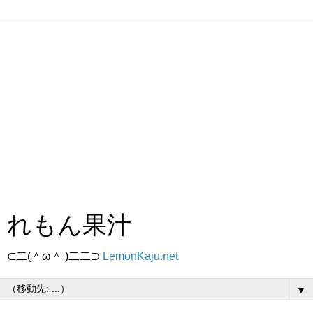
れもん果汁
⊂二(＾ω＾ )二二⊃
LemonKaju.net
▼